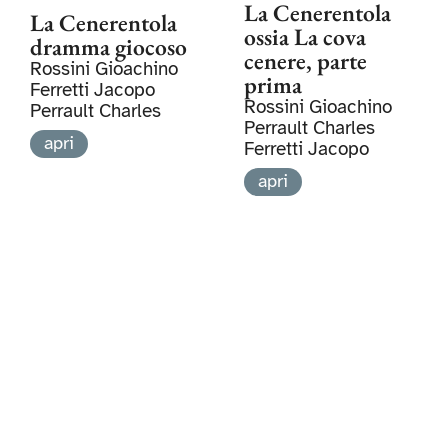
La Cenerentola
La Cenerentola
ossia La cova
dramma giocoso
cenere, parte
Rossini Gioachino
prima
Ferretti Jacopo
Rossini Gioachino
Perrault Charles
Perrault Charles
apri
Ferretti Jacopo
apri