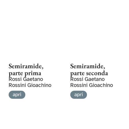
Semiramide,
Semiramide,
parte prima
parte seconda
Rossi Gaetano
Rossi Gaetano
Rossini Gioachino
Rossini Gioachino
apri
apri