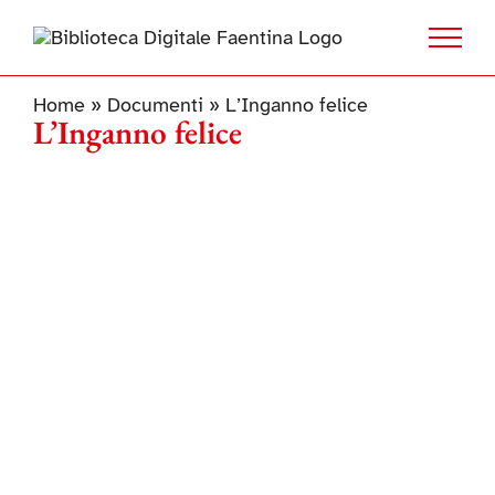
Salta
al
contenuto
Home
»
Documenti
»
L’Inganno felice
L’Inganno felice