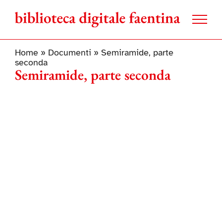
Salta
al
contenuto
Home
»
Documenti
»
Semiramide, parte
seconda
Semiramide, parte seconda