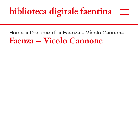
Salta
al
contenuto
Home
»
Documenti
»
Faenza – Vicolo Cannone
Faenza – Vicolo Cannone