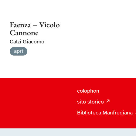
Faenza – Vicolo
Cannone
Calzi Giacomo
apri
colophon
sito storico ↗
Biblioteca Manfrediana