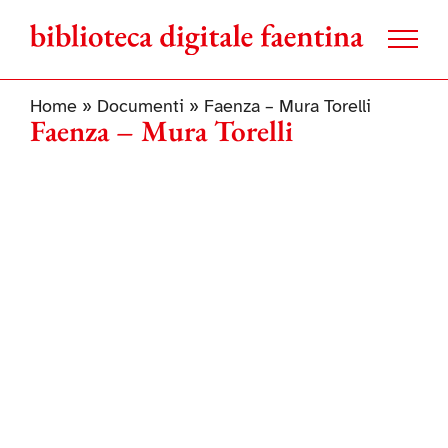
Salta
al
contenuto
Home
»
Documenti
»
Faenza – Mura Torelli
Faenza – Mura Torelli