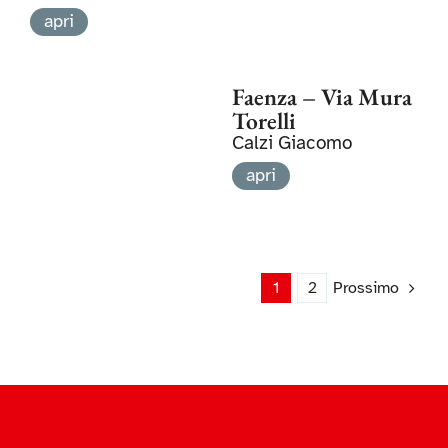
apri
Faenza – Via Mura
Torelli
Calzi Giacomo
apri
1
2
Prossimo