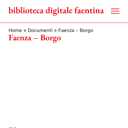
Salta
al
contenuto
Home
»
Documenti
»
Faenza – Borgo
Faenza – Borgo