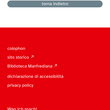
torna indietro
colophon
sito storico ↗
Biblioteca Manfrediana ↗
dichiarazione di accessibilità
privacy policy
Wan ich mach!