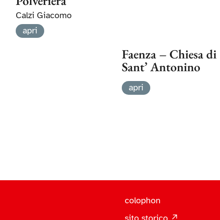
Polveriera
Calzi Giacomo
apri
Faenza – Chiesa di
Sant’ Antonino
apri
colophon
sito storico ↗