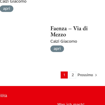
Calzi Giacomo
apri
Faenza – Via di
Mezzo
Calzi Giacomo
apri
1
2
Prossimo
lità
Wan ich mach!