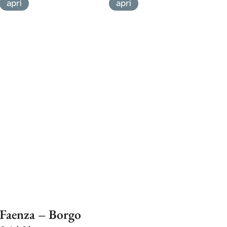
apri
apri
Faenza – Borgo