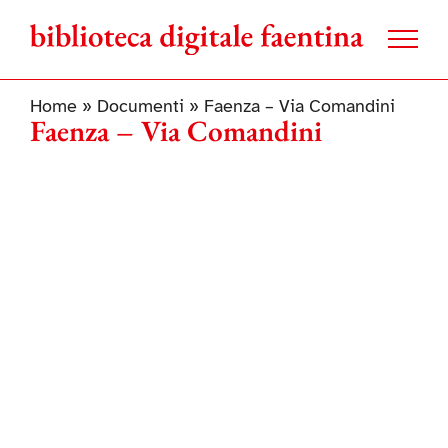
Salta
al
contenuto
Home
»
Documenti
»
Faenza – Via Comandini
Faenza – Via Comandini