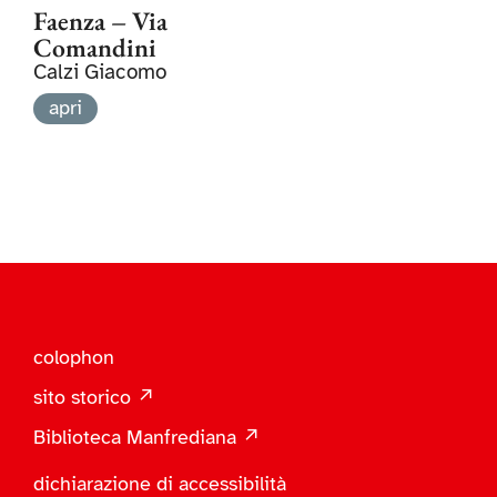
Faenza – Via
Comandini
Calzi Giacomo
apri
colophon
sito storico ↗
Biblioteca Manfrediana ↗
dichiarazione di accessibilità