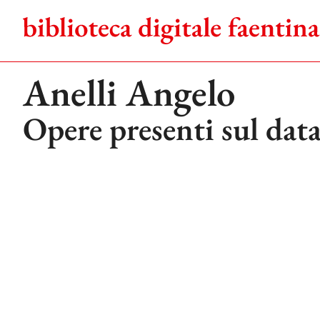
Salta
al
contenuto
Anelli Angelo
Opere presenti sul dat