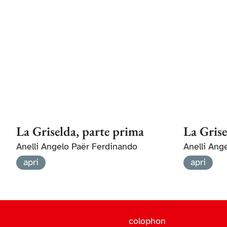
La Griselda, parte prima
La Grise
Anelli Angelo Paër Ferdinando
Anelli Ang
apri
apri
colophon