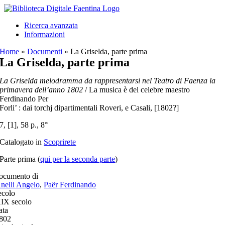
Salta
al
Ricerca avanzata
contenuto
Informazioni
Home
»
Documenti
»
La Griselda, parte prima
La Griselda, parte prima
La Griselda melodramma da rappresentarsi nel Teatro di Faenza la
primavera dell’anno 1802
/ La musica è del celebre maestro
Ferdinando Per
Forli’ : dai torchj dipartimentali Roveri, e Casali, [1802?]
7, [1], 58 p., 8°
Catalogato in
Scoprirete
Parte prima (
qui per la seconda parte
)
ocumento di
nelli Angelo
,
Paër Ferdinando
ecolo
IX secolo
ata
802