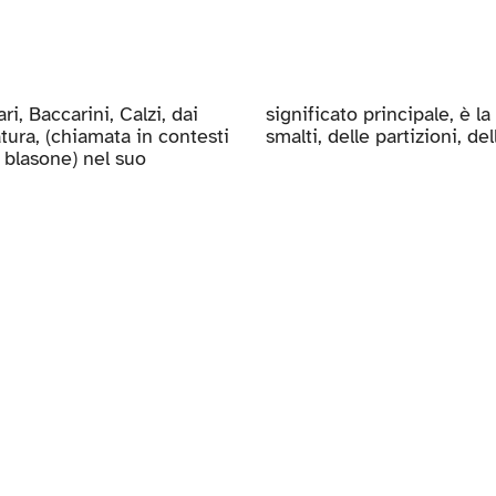
i, Baccarini, Calzi, dai
 con l’indicazione degli
atura, (chiamata in contesti
o blasone) nel suo