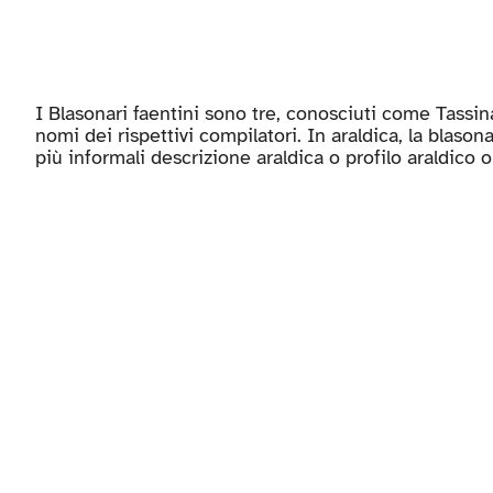
I Blasonari faentini sono tre, conosciuti come Tassinar
significato principale, è la descrizione di uno stemma,
nomi dei rispettivi compilatori. In araldica, la blason
più informali descrizione araldica o profilo araldico 