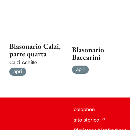
Blasonario Calzi,
Blasonario
parte quarta
Baccarini
Calzi Achille
apri
apri
colophon
sito storico ↗