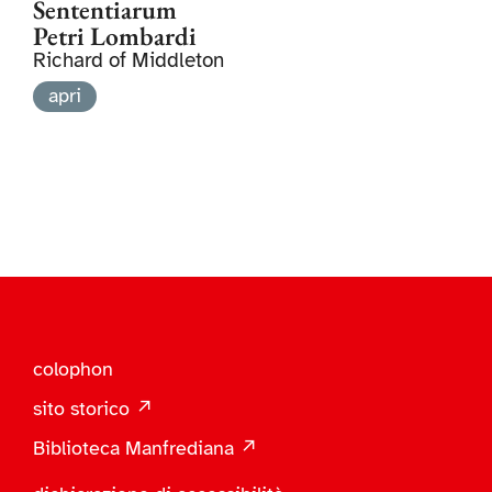
Sententiarum
Petri Lombardi
Richard of Middleton
apri
colophon
sito storico ↗
Biblioteca Manfrediana ↗