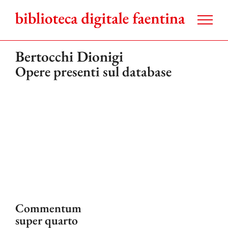
Salta
al
contenuto
Bertocchi Dionigi
Opere presenti sul database
Commentum
super quarto