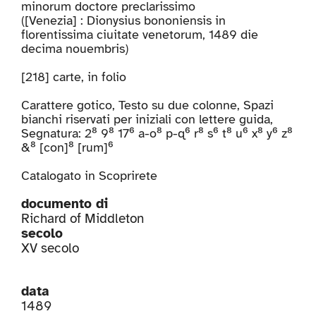
minorum doctore preclarissimo
([Venezia] : Dionysius bononiensis in
florentissima ciuitate venetorum, 1489 die
decima nouembris)
[218] carte, in folio
Carattere gotico, Testo su due colonne, Spazi
bianchi riservati per iniziali con lettere guida,
Segnatura: 2⁸ 9⁸ 17⁶ a-o⁸ p-q⁶ r⁸ s⁶ t⁸ u⁶ x⁸ y⁶ z⁸
&⁸ [con]⁸ [rum]⁶
Catalogato in
Scoprirete
documento di
Richard of Middleton
secolo
XV secolo
data
1489