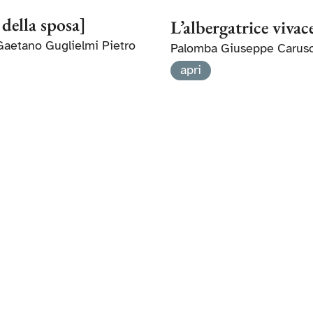
 della sposa]
L’albergatrice vivac
 Gaetano Guglielmi Pietro
Palomba Giuseppe Caruso
apri