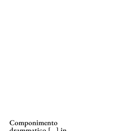
Componimento
drammatico […] in