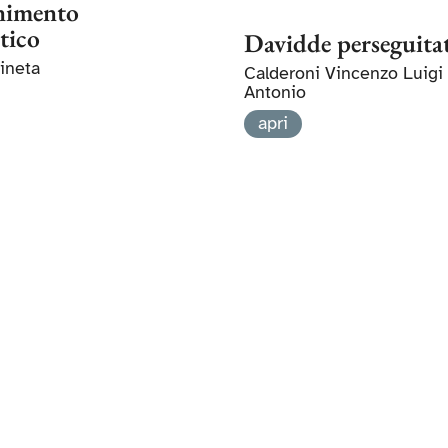
imento
tico
Davidde perseguita
gineta
Calderoni Vincenzo Luigi
Antonio
apri