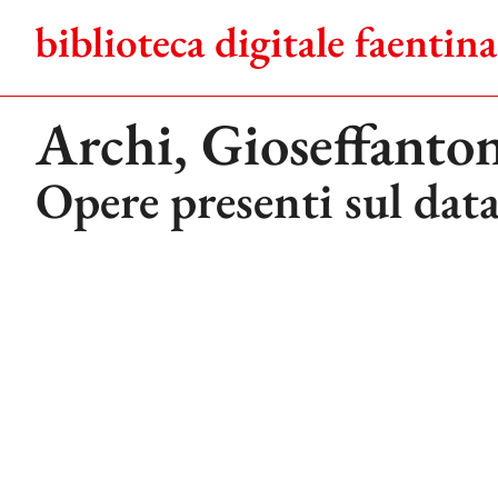
Salta
al
contenuto
Archi, Gioseffanto
Opere presenti sul dat