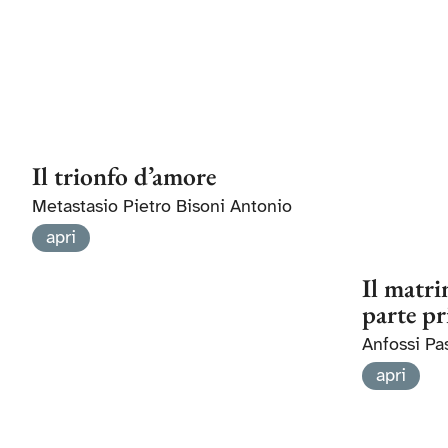
Il trionfo d’amore
Metastasio Pietro Bisoni Antonio
apri
Il matr
parte p
Anfossi Pa
apri