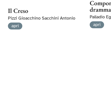
Compon
dramma
Il Creso
Palladio E
Pizzi Gioacchino Sacchini Antonio
apri
apri