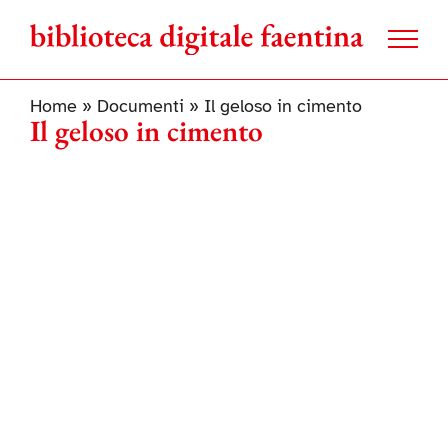
Salta
al
contenuto
Home
»
Documenti
»
Il geloso in cimento
Il geloso in cimento