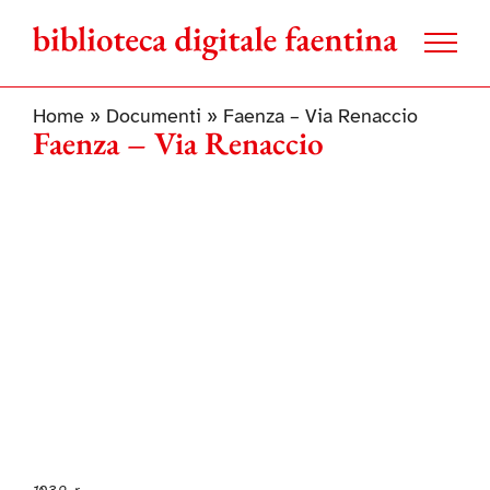
Salta
al
contenuto
Home
»
Documenti
»
Faenza – Via Renaccio
Faenza – Via Renaccio