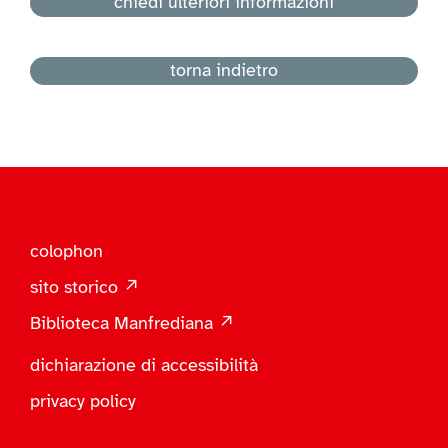
chiedi ulteriori informazioni
torna indietro
colophon
sito storico ↗
Biblioteca Manfrediana ↗
dichiarazione di accessibilità
privacy policy