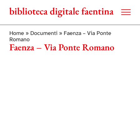
Salta
al
contenuto
Home
»
Documenti
»
Faenza – Via Ponte
Romano
Faenza – Via Ponte Romano