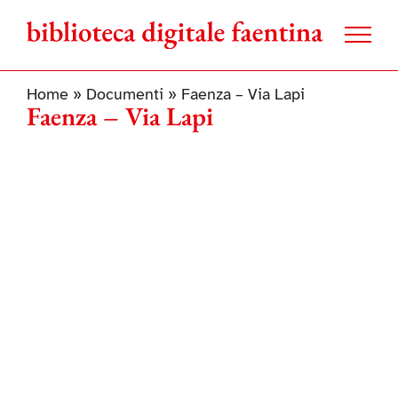
Salta
al
contenuto
Home
»
Documenti
»
Faenza – Via Lapi
Faenza – Via Lapi