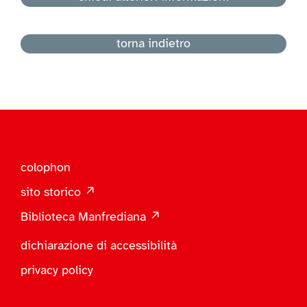
torna indietro
colophon
sito storico ↗
Biblioteca Manfrediana ↗
dichiarazione di accessibilità
privacy policy