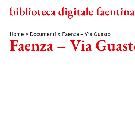
Salta
al
contenuto
Home
»
Documenti
»
Faenza – Via Guasto
Faenza – Via Guast