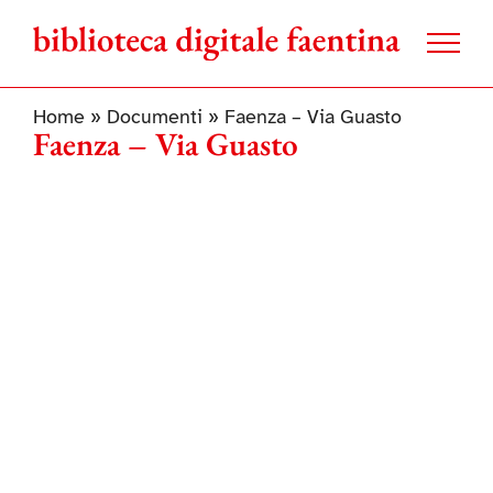
Salta
al
contenuto
Home
»
Documenti
»
Faenza – Via Guasto
Faenza – Via Guasto