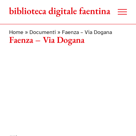
Salta
al
contenuto
Home
»
Documenti
»
Faenza – Via Dogana
Faenza – Via Dogana