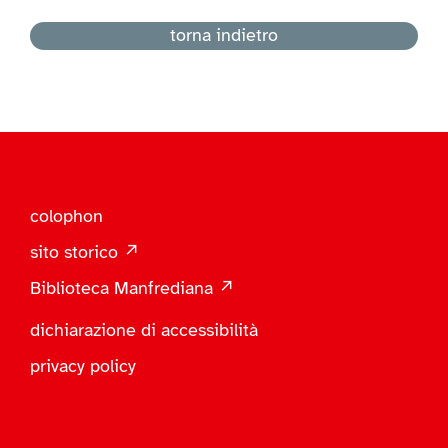
torna indietro
colophon
sito storico ↗
Biblioteca Manfrediana ↗
dichiarazione di accessibilità
privacy policy