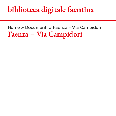
Salta
al
contenuto
Home
»
Documenti
»
Faenza – Via Campidori
Faenza – Via Campidori