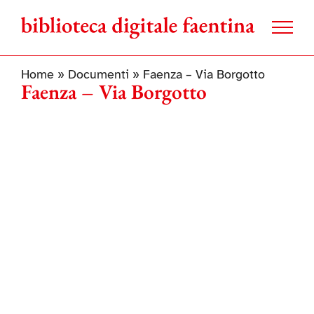
Salta
al
contenuto
Home
»
Documenti
»
Faenza – Via Borgotto
Faenza – Via Borgotto