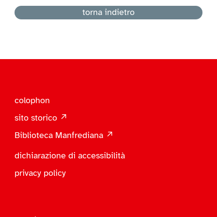
torna indietro
colophon
sito storico ↗
Biblioteca Manfrediana ↗
dichiarazione di accessibilità
privacy policy