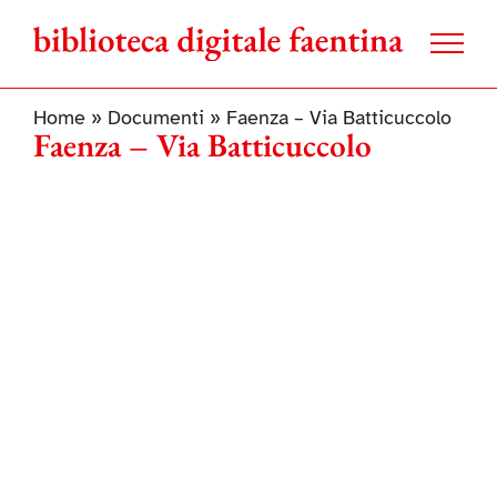
Salta
al
contenuto
Home
»
Documenti
»
Faenza – Via Batticuccolo
Faenza – Via Batticuccolo