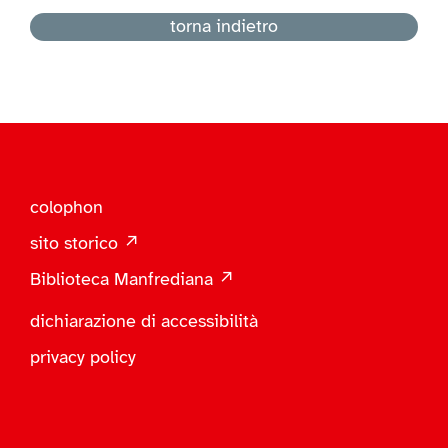
torna indietro
colophon
sito storico ↗
Biblioteca Manfrediana ↗
dichiarazione di accessibilità
privacy policy