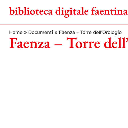
Salta
al
contenuto
Home
»
Documenti
»
Faenza – Torre dell’Orologio
Faenza – Torre dell