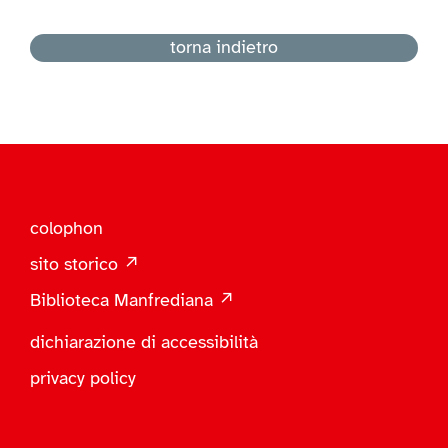
torna indietro
colophon
sito storico ↗
Biblioteca Manfrediana ↗
dichiarazione di accessibilità
privacy policy