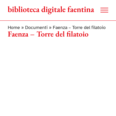
Salta
al
contenuto
Home
»
Documenti
»
Faenza – Torre del filatoio
Faenza – Torre del filatoio