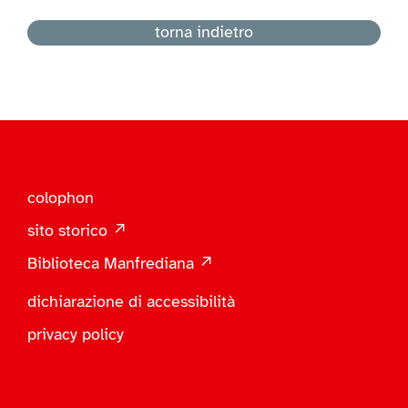
torna indietro
colophon
sito storico ↗
Biblioteca Manfrediana ↗
dichiarazione di accessibilità
privacy policy