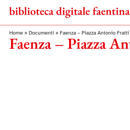
Salta
al
contenuto
Home
»
Documenti
»
Faenza – Piazza Antonio Fratti
Faenza – Piazza An