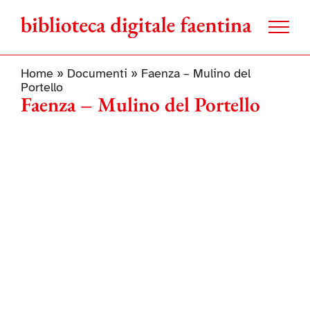
Salta
al
contenuto
Home
»
Documenti
»
Faenza – Mulino del
Portello
Faenza – Mulino del Portello