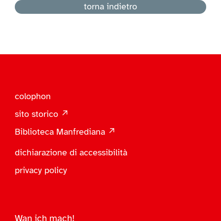
torna indietro
colophon
sito storico ↗
Biblioteca Manfrediana ↗
dichiarazione di accessibilità
privacy policy
Wan ich mach!