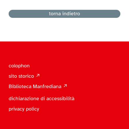
torna indietro
colophon
sito storico ↗
Biblioteca Manfrediana ↗
dichiarazione di accessibilità
privacy policy