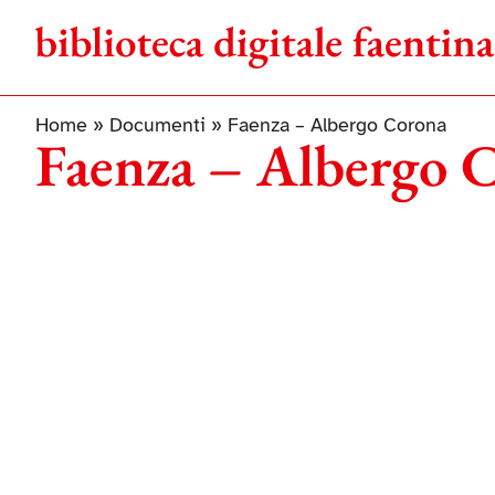
Salta
al
contenuto
Home
»
Documenti
»
Faenza – Albergo Corona
Faenza – Albergo 