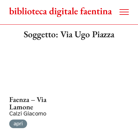
Salta
al
contenuto
Soggetto: Via Ugo Piazza
Faenza – Via
Lamone
Calzi Giacomo
apri