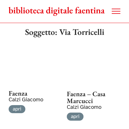
Salta
al
contenuto
Soggetto: Via Torricelli
Faenza
Faenza – Casa
Marcucci
Calzi Giacomo
Calzi Giacomo
apri
apri