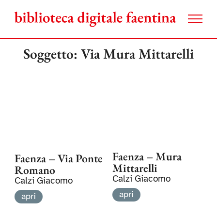
Salta
al
contenuto
Soggetto: Via Mura Mittarelli
Faenza – Mura
Faenza – Via Ponte
Mittarelli
Romano
Calzi Giacomo
Calzi Giacomo
apri
apri