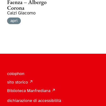
Faenza – Albergo
Corona
Calzi Giacomo
apri
colophon
sito storico ↗
Biblioteca Manfrediana ↗
dichiarazione di accessibilità