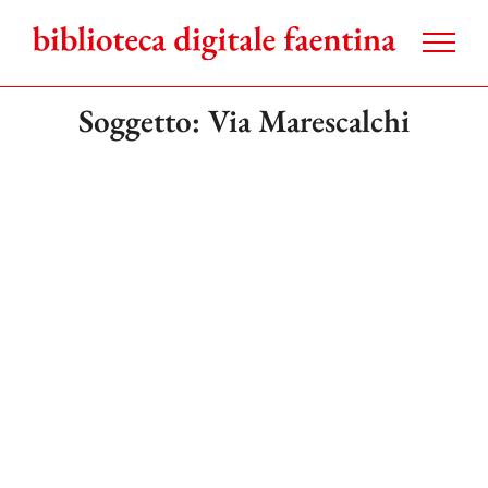
Salta
al
contenuto
Soggetto: Via Marescalchi