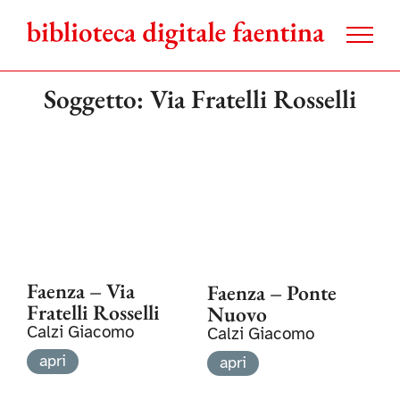
Salta
al
contenuto
Soggetto: Via Fratelli Rosselli
Faenza – Via
Faenza – Ponte
Fratelli Rosselli
Nuovo
Calzi Giacomo
Calzi Giacomo
apri
apri