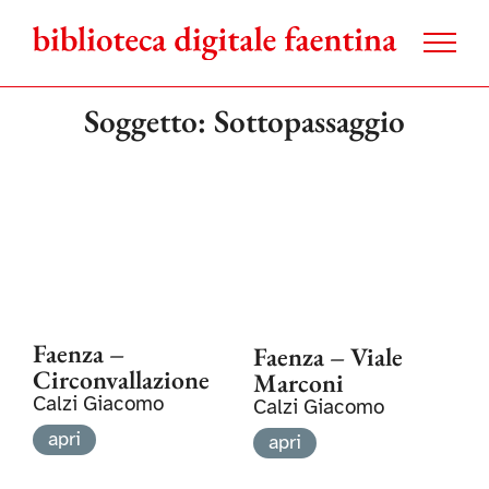
Salta
al
contenuto
Soggetto: Sottopassaggio
Faenza –
Faenza – Viale
Circonvallazione
Marconi
Calzi Giacomo
Calzi Giacomo
apri
apri