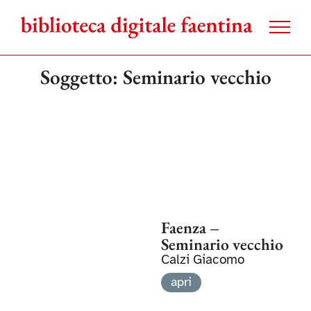
Salta
al
contenuto
Soggetto: Seminario vecchio
Faenza –
Seminario vecchio
Calzi Giacomo
apri