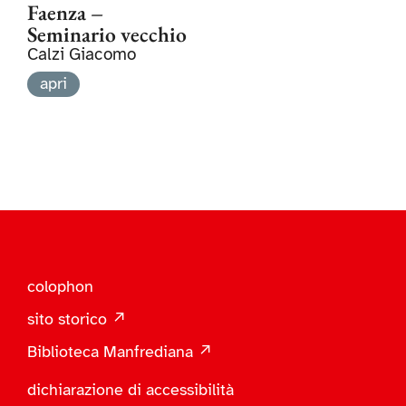
Faenza –
Seminario vecchio
Calzi Giacomo
apri
colophon
sito storico ↗
Biblioteca Manfrediana ↗
dichiarazione di accessibilità