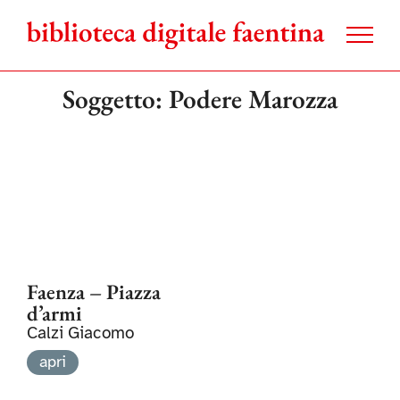
Salta
al
contenuto
Soggetto: Podere Marozza
Faenza – Piazza
d’armi
Calzi Giacomo
apri