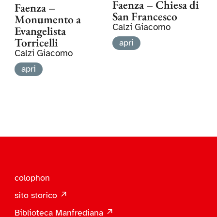
Faenza – Chiesa di
Faenza –
San Francesco
Monumento a
Calzi Giacomo
Evangelista
Torricelli
apri
Calzi Giacomo
apri
colophon
sito storico ↗
Biblioteca Manfrediana ↗