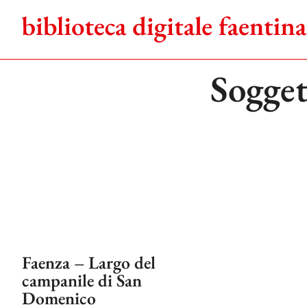
Salta
al
contenuto
Sogget
Faenza – Largo del
campanile di San
Domenico