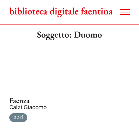
Salta
al
contenuto
Soggetto: Duomo
Faenza
Calzi Giacomo
apri