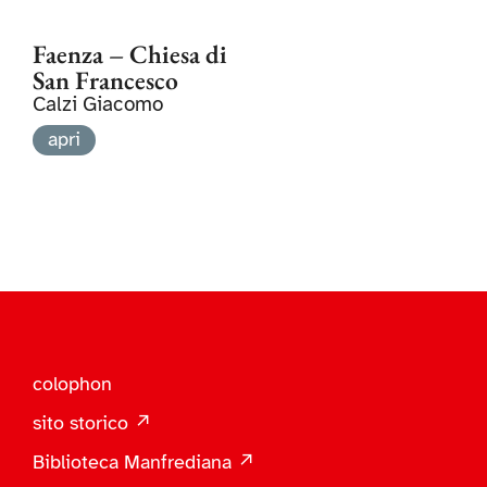
Faenza – Chiesa di
San Francesco
Calzi Giacomo
apri
colophon
sito storico ↗
Biblioteca Manfrediana ↗