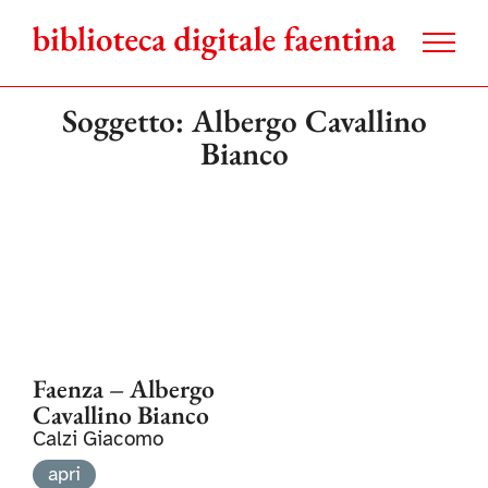
Salta
al
contenuto
Soggetto: Albergo Cavallino
Bianco
Faenza – Albergo
Cavallino Bianco
Calzi Giacomo
apri