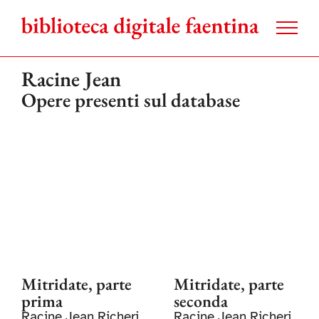
Salta
al
contenuto
Racine Jean
Opere presenti sul database
Mitridate, parte
Mitridate, parte
prima
seconda
Racine Jean Richeri
Racine Jean Richeri