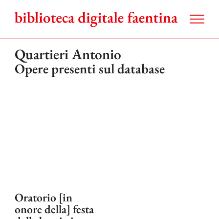
Salta
al
contenuto
Quartieri Antonio
Opere presenti sul database
Oratorio [in
onore della] festa