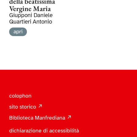
della beatissima
Vergine Maria
Giupponi Daniele
Quartieri Antonio
apri
colophon
sito storico ↗
Biblioteca Manfrediana ↗
dichiarazione di accessibilità